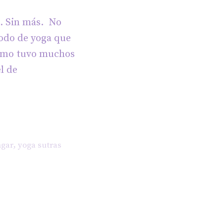
i. Sin más. No
odo de yoga que
timo tuvo muchos
l de
,
ngar
yoga sutras