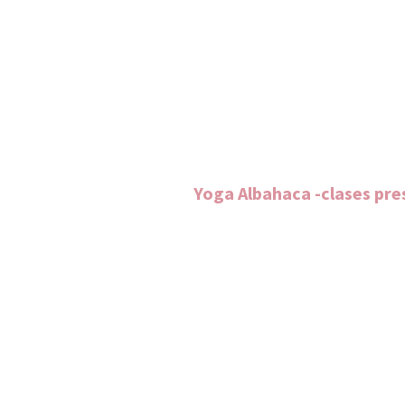
Saltar
al
contenido
Yoga Albahaca -clases pre