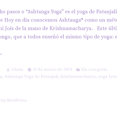
cho pasos o “Ashtanga Yoga” es el yoga de Patanjal
e Hoy en día conocemos Ashtanga® como un mét
hi Jois de la mano de Krishnamacharya. Este úl
ongo, que a todos enseñó el mismo tipo de yoga: e
Ashtanga
ga
Publicado
Publicado
e
Gloria
22 de marzo de 2024
Sin categoría
por
en
,
,
,
a
Ashtanga Yoga de Patanjali
Krishnamacharya
yoga Iye
tanjali»
 by WordPress
.