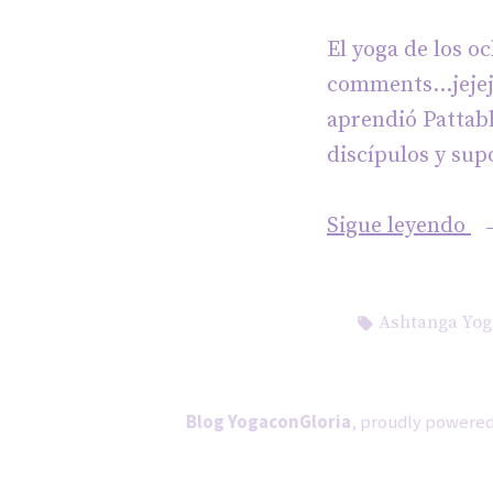
El yoga de los o
comments…jejej
aprendió Pattab
discípulos y sup
«
Sigue leyendo
Yo
d
Etiquetas:
Ashtanga Yog
Pa
Blog YogaconGloria
,
proudly powered