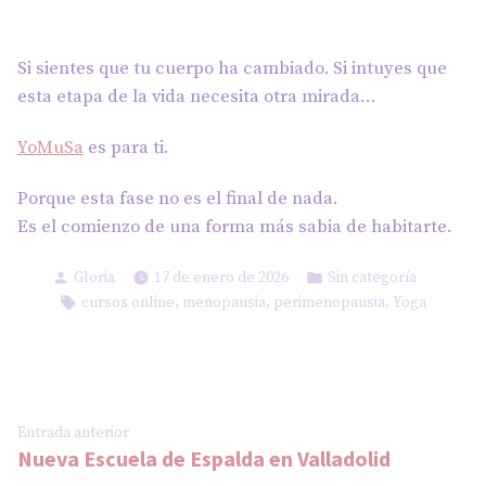
Si sientes que tu cuerpo ha cambiado. Si intuyes que
esta etapa de la vida necesita otra mirada…
YoMuSa
es para ti.
Porque esta fase no es el final de nada.
Es el comienzo de una forma más sabia de habitarte.
Publicado
Publicado
Gloria
17 de enero de 2026
Sin categoría
por
en
Etiquetas:
,
,
,
cursos online
menopausia
perimenopausia
Yoga
Navegación
Entrada
Entrada anterior
Nueva Escuela de Espalda en Valladolid
anterior:
de