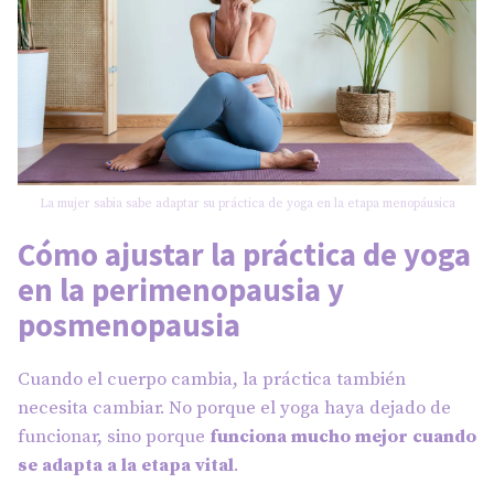
La mujer sabia sabe adaptar su práctica de yoga en la etapa menopáusica
Cómo ajustar la práctica de yoga
en la perimenopausia y
posmenopausia
Cuando el cuerpo cambia, la práctica también
necesita cambiar. No porque el yoga haya dejado de
funcionar, sino porque
funciona mucho mejor cuando
se adapta a la etapa vital
.