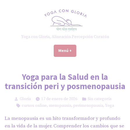
Saltar
al
contenido
Yoga con Gloria, Alineación Percepción Corazón
Menú
+
expandido
cerrado
Yoga para la Salud en la
transición peri y posmenopausia
Publicado
Publicado
Gloria
17 de enero de 2026
Sin categoría
por
en
Etiquetas:
,
,
,
cursos online
menopausia
perimenopausia
Yoga
La menopausia es un hito transformador y profundo
en la vida de la mujer. Comprender los cambios que se