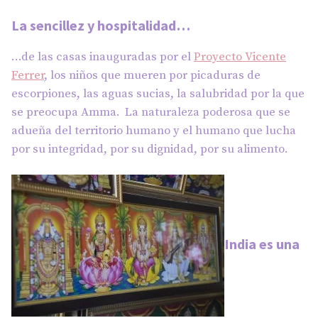
La sencillez y hospitalidad…
…de las casas inauguradas por el
Proyecto Vicente
Ferrer
, los niños que mueren por picaduras de
escorpiones, las aguas sucias, la salubridad por la que
se preocupa Amma. La naturaleza poderosa que se
adueña del territorio humano y el humano que lucha
por su integridad, por su dignidad, por su alimento.
India es una