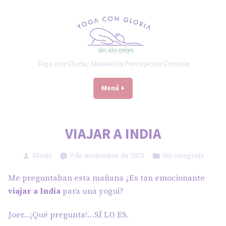
Saltar
al
contenido
Yoga con Gloria, Alineación Percepción Corazón
Menú
+
expandido
cerrado
VIAJAR A INDIA
Publicado
Publicado
Gloria
9 de noviembre de 2023
Sin categoría
por
en
Me preguntaban esta mañana ¿Es tan emocionante
viajar a India
para una yogui?
Joer…¡Qué pregunta!…SÍ LO ES.