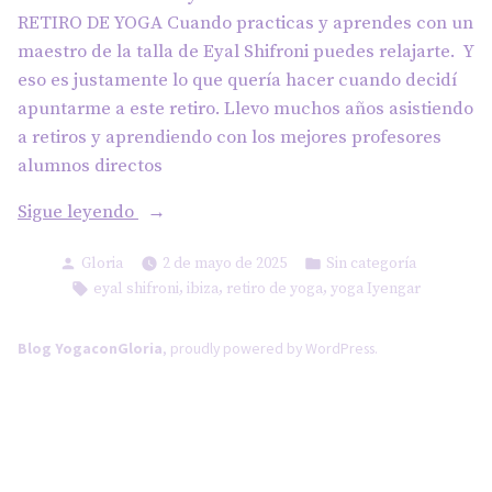
RETIRO DE YOGA Cuando practicas y aprendes con un
maestro de la talla de Eyal Shifroni puedes relajarte. Y
eso es justamente lo que quería hacer cuando decidí
apuntarme a este retiro. Llevo muchos años asistiendo
a retiros y aprendiendo con los mejores profesores
alumnos directos
«Retiro
Sigue leyendo
de
Publicado
Publicado
Gloria
2 de mayo de 2025
Sin categoría
yoga
por
en
Etiquetas:
,
,
,
eyal shifroni
ibiza
retiro de yoga
yoga Iyengar
en
Ibiza
Blog YogaconGloria
,
proudly powered by WordPress
.
con
Eyal
Shifroni»