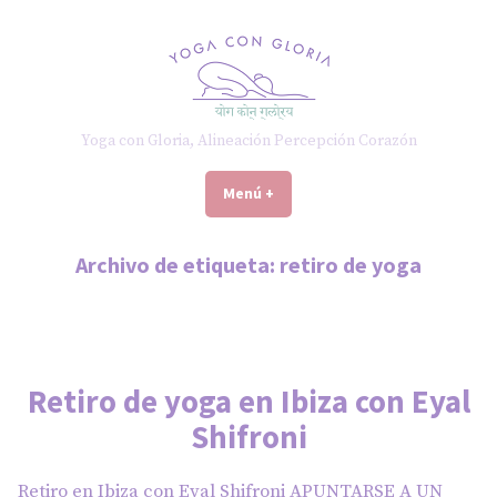
Saltar
al
contenido
Yoga con Gloria, Alineación Percepción Corazón
Menú
+
expandido
cerrado
Archivo de etiqueta:
retiro de yoga
Retiro de yoga en Ibiza con Eyal
Shifroni
Retiro en Ibiza con Eyal Shifroni APUNTARSE A UN